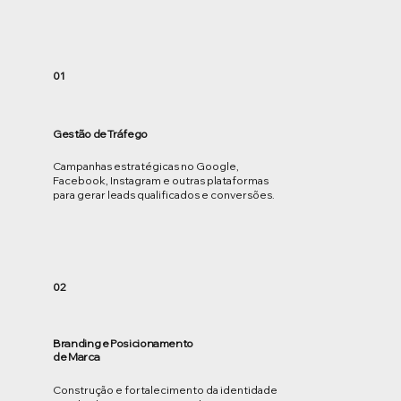
01
Gestão de Tráfego
Campanhas estratégicas no Google,
Facebook, Instagram e outras plataformas
para gerar leads qualificados e conversões.
02
Branding e Posicionamento
de Marca
Construção e fortalecimento da identidade