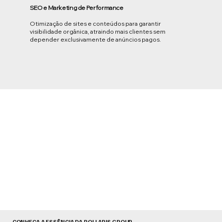
SEO e Marketing de Performance
Otimização de sites e conteúdos para garantir
visibilidade orgânica, atraindo mais clientes sem
depender exclusivamente de anúncios pagos.
CONHEÇA A ESSÊNCIA DA POLLARIS GROUP