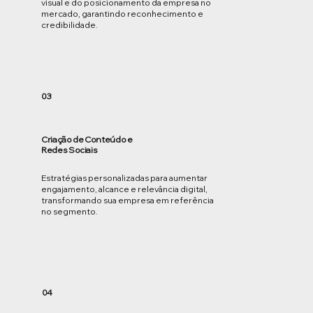
visual e do posicionamento da empresa no
mercado, garantindo reconhecimento e
credibilidade.
03
Criação de Conteúdo e
Redes Sociais
Estratégias personalizadas para aumentar
engajamento, alcance e relevância digital,
transformando sua empresa em referência
no segmento.
04