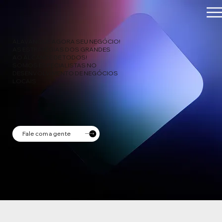
ALAVANQUE AGORA SEU NEGÓCIO!
AS ESTRATÉGIAS DOS GRANDES
AO ALCANCE DE TODOS!
SOMOS ESPECIALISTAS NO
DESENVOLVIMENTO DE NEGÓCIOS
LOCAIS
Fale com a gente