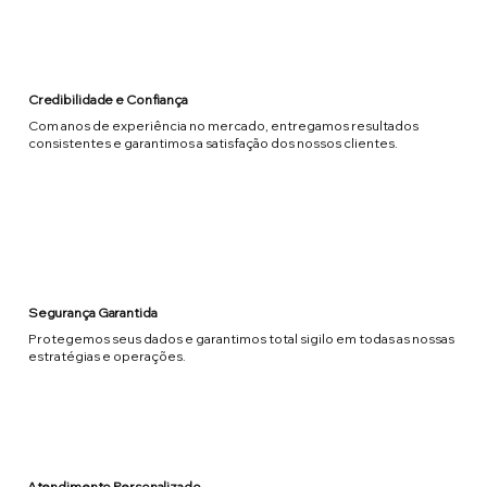
Credibilidade e Confiança
Com anos de experiência no mercado, entregamos resultados
consistentes e garantimos a satisfação dos nossos clientes.
Segurança Garantida
Protegemos seus dados e garantimos total sigilo em todas as nossas
estratégias e operações.
Atendimento Personalizado